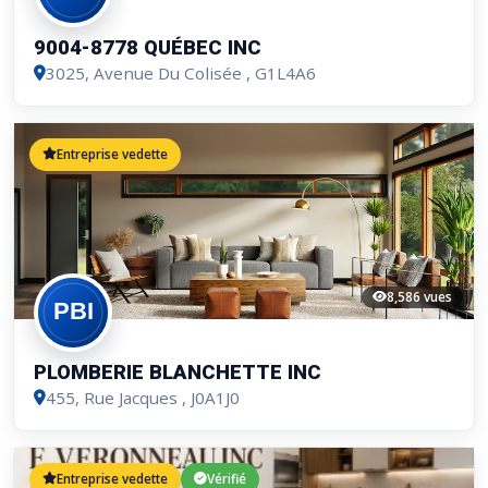
9004-8778 QUÉBEC INC
3025, Avenue Du Colisée
, G1L4A6
Entreprise vedette
8,586 vues
PLOMBERIE BLANCHETTE INC
455, Rue Jacques
, J0A1J0
Entreprise vedette
Vérifié