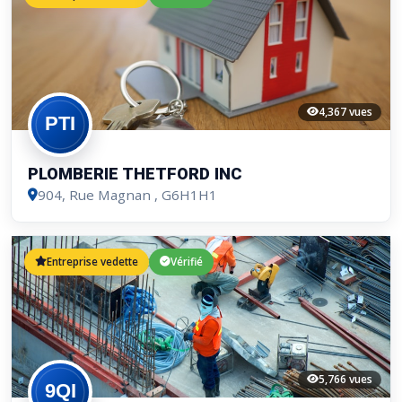
4,367 vues
PLOMBERIE THETFORD INC
904, Rue Magnan
, G6H1H1
Entreprise vedette
Vérifié
5,766 vues